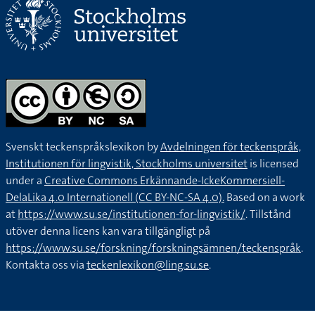
Svenskt teckenspråkslexikon by
Avdelningen för teckenspråk,
Institutionen för lingvistik, Stockholms universitet
is licensed
under a
Creative Commons Erkännande-IckeKommersiell-
DelaLika 4.0 Internationell (CC BY-NC-SA 4.0).
Based on a work
at
https://www.su.se/institutionen-for-lingvistik/
. Tillstånd
utöver denna licens kan vara tillgängligt på
https://www.su.se/forskning/forskningsämnen/teckenspråk
.
Kontakta oss via
teckenlexikon@ling.su.se
.