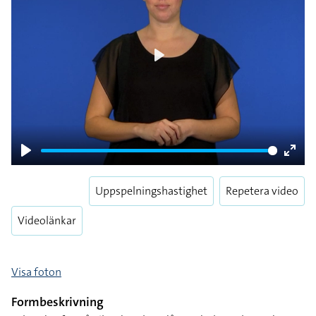
Play
Play
Enter
fulls
Uppspelningshastighet
Repetera video
Videolänkar
Visa foton
Formbeskrivning