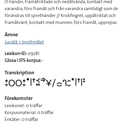
O-händer, framåtriktade och nedåtvända, kontakt med
varandra, förs framåt och från varandra samtidigt som de
förändras till sprethänder // Krokfingret, uppåtriktat och
framåtvänt, kontakt med munnen, förs framåt, upprepas
Ämne
Juridik > brottmålet
Lexikon-ID:
09281
Glosa i STS-korpus:
-
Transkription
􌤴􌥙􌥆􌥆􌤴􌥙􌤟􌥼􌦃􌥹􌦉􌦆􌥃􌥠􌤌􌤪􌤵􌤷􌤟􌥼􌦃􌥼􌥻
Förekomster
Lexikonet: 0 träffar
Korpusmaterial: 0 träffar
Enkäter: 0 träffar