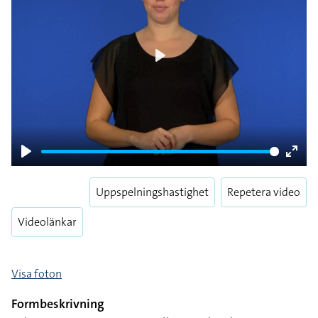
Play
Play
Enter
fulls
Uppspelningshastighet
Repetera video
Videolänkar
Visa foton
Formbeskrivning