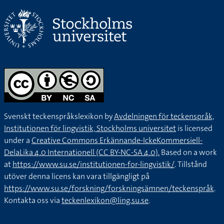
Svenskt teckenspråkslexikon by
Avdelningen för teckenspråk,
Institutionen för lingvistik, Stockholms universitet
is licensed
under a
Creative Commons Erkännande-IckeKommersiell-
DelaLika 4.0 Internationell (CC BY-NC-SA 4.0).
Based on a work
at
https://www.su.se/institutionen-for-lingvistik/
. Tillstånd
utöver denna licens kan vara tillgängligt på
https://www.su.se/forskning/forskningsämnen/teckenspråk
.
Kontakta oss via
teckenlexikon@ling.su.se
.