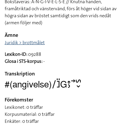
Bokstaveras: A-N-G-I-V-E-L-S-E // Knutna handen,
framåtriktad och vänstervänd, förs åt höger vid sidan av
högra sidan av bröstet samtidigt som den vrids nedåt
(armen följer med)
Ämne
Juridik > brottmålet
Lexikon-ID:
09288
Glosa i STS-korpus:
-
Transkription
#(angivelse)􌥠􌤔􌤺􌤦􌤴􌤶􌥣􌥲􌦀
Förekomster
Lexikonet: 0 träffar
Korpusmaterial: 0 träffar
Enkäter: 0 träffar