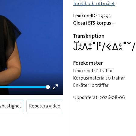
Juridik > brottmålet
Lexikon-ID:
09295
Glosa i STS-korpus:
-
Transkription
􌤢􌤹􌥔􌥘􌤣􌤴􌥙􌤟􌥼􌥻􌥠􌤑􌤩􌥓􌥘
Förekomster
Lexikonet: 0 träffar
Korpusmaterial: 0 träffar
Enkäter: 0 träffar
Enter
Uppdaterat: 2026-08-06
fullscreen
shastighet
Repetera video