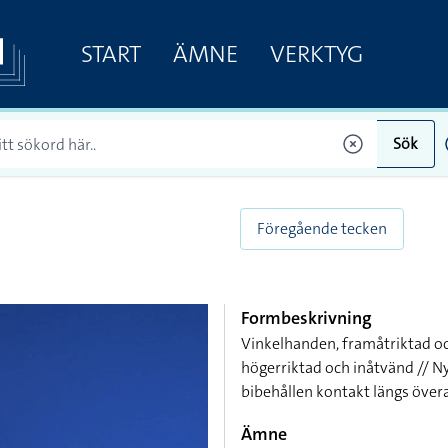
START
ÄMNE
VERKTYG
Sök
Föregående tecken
Formbeskrivning
Vinkelhanden, framåtriktad o
högerriktad och inåtvänd // N
bibehållen kontakt längs över
Ämne