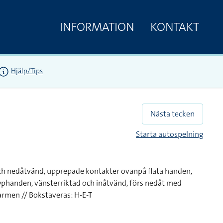
INFORMATION
KONTAKT
Hjälp/Tips
Nästa tecken
Starta autospelning
ch nedåtvänd, upprepade kontakter ovanpå flata handen,
yphanden, vänsterriktad och inåtvänd, förs nedåt med
armen // Bokstaveras: H-E-T