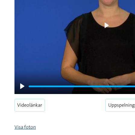
Play
Play
Videolänkar
Uppspelning
Visa foton