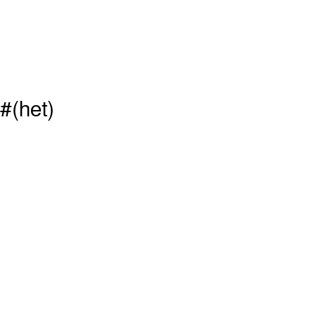
􌤟􌥧􌥠#(het)