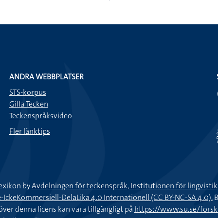
ANDRA WEBBPLATSER
STS-korpus
Gilla Tecken
Teckenspråksvideo
Fler länktips
exikon by
Avdelningen för teckenspråk, Institutionen för lingvisti
keKommersiell-DelaLika 4.0 Internationell (CC BY-NC-SA 4.0).
B
töver denna licens kan vara tillgängligt på
https://www.su.se/fors