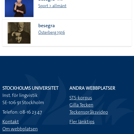
lista
Sport > allmänt
besegra
Österberg 1916
STOCKHOLMS UNIVERSITET
ANDRA WEBBPLATSER
Inst. för lingvistik
STS-korpus
SE-106 91 Stockholm
Gilla Tecken
Telefon: 08-16 23 47
Teckenspråksvideo
Kontakt
Fler länktips
Om webbplatsen