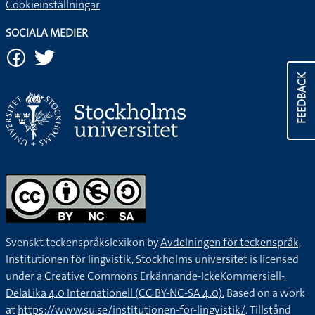
Cookieinställningar
SOCIALA MEDIER
FEEDBACK
Svenskt teckenspråkslexikon by
Avdelningen för teckenspråk,
Institutionen för lingvistik, Stockholms universitet
is licensed
under a
Creative Commons Erkännande-IckeKommersiell-
DelaLika 4.0 Internationell (CC BY-NC-SA 4.0).
Based on a work
at
https://www.su.se/institutionen-for-lingvistik/
. Tillstånd