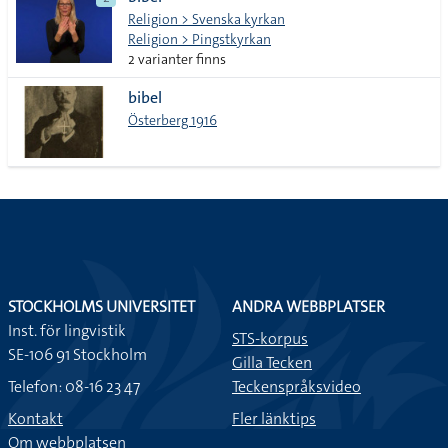
lista
Religion > Svenska kyrkan
Religion > Pingstkyrkan
2 varianter finns
bibel
Österberg 1916
STOCKHOLMS UNIVERSITET
ANDRA WEBBPLATSER
Inst. för lingvistik
STS-korpus
SE-106 91 Stockholm
Gilla Tecken
Telefon: 08-16 23 47
Teckenspråksvideo
Kontakt
Fler länktips
Om webbplatsen