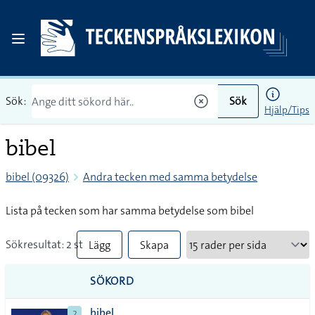
Sök:
Sök
Hjälp/Tips
bibel
bibel (09326)
Andra tecken med samma betydelse
Lista på tecken som har samma betydelse som bibel
Sökresultat: 2 st
Lägg
Skapa
till
PDF
SÖKORD
alla i
bibel
2