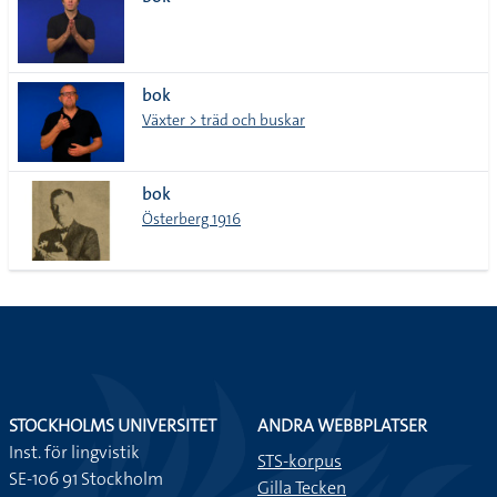
lista
bok
Växter > träd och buskar
bok
Österberg 1916
STOCKHOLMS UNIVERSITET
ANDRA WEBBPLATSER
Inst. för lingvistik
STS-korpus
SE-106 91 Stockholm
Gilla Tecken