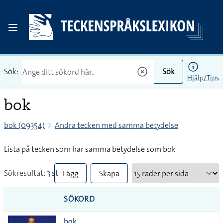
Sök:
Sök
Hjälp/Tips
bok
bok (09354)
Andra tecken med samma betydelse
Lista på tecken som har samma betydelse som bok
Sökresultat: 3 st
Lägg
Skapa
till
PDF
SÖKORD
alla i
bok