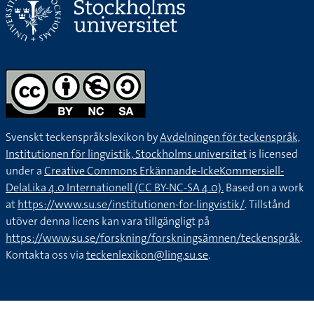
Svenskt teckenspråkslexikon by
Avdelningen för teckenspråk,
Institutionen för lingvistik, Stockholms universitet
is licensed
under a
Creative Commons Erkännande-IckeKommersiell-
DelaLika 4.0 Internationell (CC BY-NC-SA 4.0).
Based on a work
at
https://www.su.se/institutionen-for-lingvistik/
. Tillstånd
utöver denna licens kan vara tillgängligt på
https://www.su.se/forskning/forskningsämnen/teckenspråk
.
Kontakta oss via
teckenlexikon@ling.su.se
.