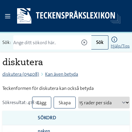
Sök:
Sök
Hjälp/Tips
diskutera
diskutera (09408)
Kan även betyda
Teckenformen för diskutera kan också betyda
Sökresultat: 418 st
Lägg
Skapa
till
PDF
SÖKORD
alla i
naken