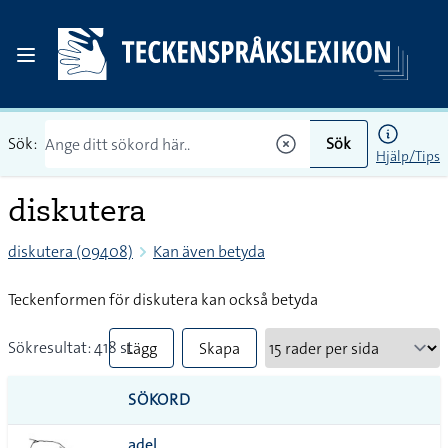
Sök:
Sök
Hjälp/Tips
diskutera
diskutera (09408)
Kan även betyda
Teckenformen för diskutera kan också betyda
Sökresultat: 418 st
Lägg
Skapa
till
PDF
SÖKORD
alla i
adel