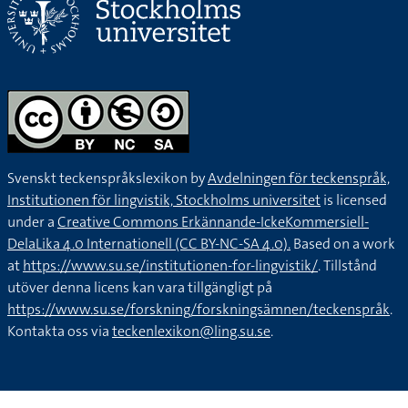
Svenskt teckenspråkslexikon by
Avdelningen för teckenspråk,
Institutionen för lingvistik, Stockholms universitet
is licensed
under a
Creative Commons Erkännande-IckeKommersiell-
DelaLika 4.0 Internationell (CC BY-NC-SA 4.0).
Based on a work
at
https://www.su.se/institutionen-for-lingvistik/
. Tillstånd
utöver denna licens kan vara tillgängligt på
https://www.su.se/forskning/forskningsämnen/teckenspråk
.
Kontakta oss via
teckenlexikon@ling.su.se
.