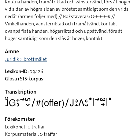
Knutna handen, framåtriktad och vänstervänd, förs åt höger
vid sidan av högra sidan av bröstet samtidigt som den vrids
nedåt (armen följer med) // Bokstaveras: O-F-F-E-R //
Vinkelhanden, vänsterriktad och framåtvänd, kontakt
ovanpå flata handen, högerriktad och uppåtvänd, förs åt
höger samtidigt som den slås åt höger, kontakt
Ämne
Juridik > brottmålet
Lexikon-ID:
09426
Glosa i STS-korpus:
-
Transkription
􌤔􌤺􌤦􌤴􌤶􌥣􌥲􌦀􌥠#(offer)􌥠􌤢􌥔􌤸􌤣􌥓􌤷􌤟􌥼􌥣􌥱􌥽􌥼􌤟
Förekomster
Lexikonet: 0 träffar
Korpusmaterial: 0 träffar