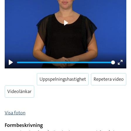
Play
Play
Enter
fulls
Uppspelningshastighet
Repetera video
Videolänkar
Visa foton
Formbeskrivning