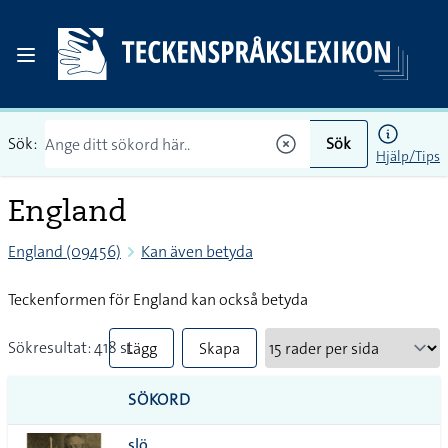
Sök:
Sök
Hjälp/Tips
England
England (09456)
Kan även betyda
Teckenformen för England kan också betyda
Sökresultat: 418 st
Lägg
Skapa
till
PDF
SÖKORD
alla i
slö