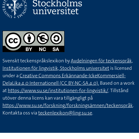
Svenskt teckenspråkslexikon by
Avdelningen för teckenspråk,
Institutionen för lingvistik, Stockholms universitet
is licensed
under a
Creative Commons Erkännande-IckeKommersiell-
DelaLika 4.0 Internationell (CC BY-NC-SA 4.0).
Based on a work
at
https://www.su.se/institutionen-for-lingvistik/
. Tillstånd
utöver denna licens kan vara tillgängligt på
https://www.su.se/forskning/forskningsämnen/teckenspråk
.
Kontakta oss via
teckenlexikon@ling.su.se
.