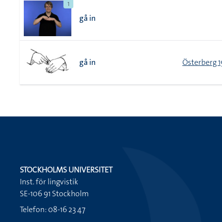
1
gå in
gå in
Österberg 1
STOCKHOLMS UNIVERSITET
Inst. för lingvistik
SE-106 91 Stockholm
Telefon: 08-16 23 47