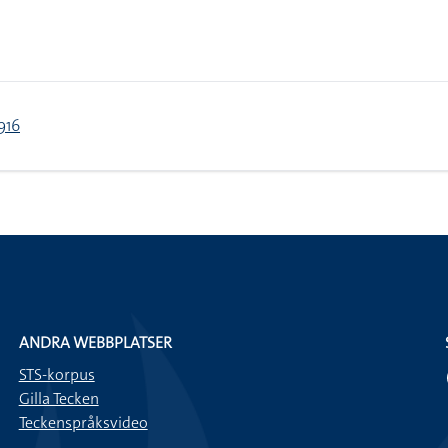
916
ANDRA WEBBPLATSER
STS-korpus
Gilla Tecken
Teckenspråksvideo