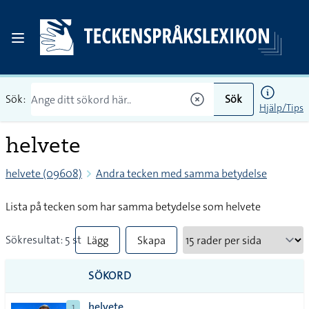
Sök:
Sök
Hjälp/Tips
helvete
helvete (09608)
Andra tecken med samma betydelse
Lista på tecken som har samma betydelse som helvete
Sökresultat: 5 st
Lägg
Skapa
till
PDF
SÖKORD
alla i
helvete
1