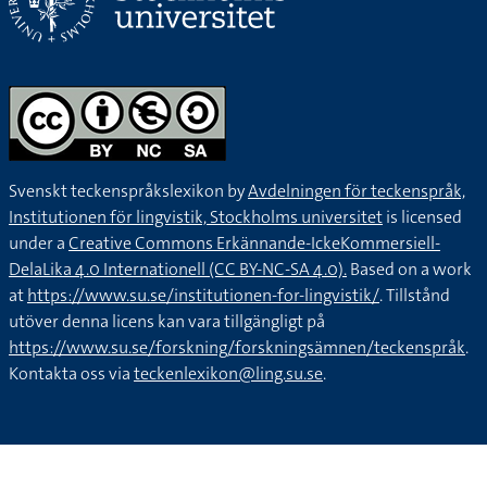
Svenskt teckenspråkslexikon by
Avdelningen för teckenspråk,
Institutionen för lingvistik, Stockholms universitet
is licensed
under a
Creative Commons Erkännande-IckeKommersiell-
DelaLika 4.0 Internationell (CC BY-NC-SA 4.0).
Based on a work
at
https://www.su.se/institutionen-for-lingvistik/
. Tillstånd
utöver denna licens kan vara tillgängligt på
https://www.su.se/forskning/forskningsämnen/teckenspråk
.
Kontakta oss via
teckenlexikon@ling.su.se
.