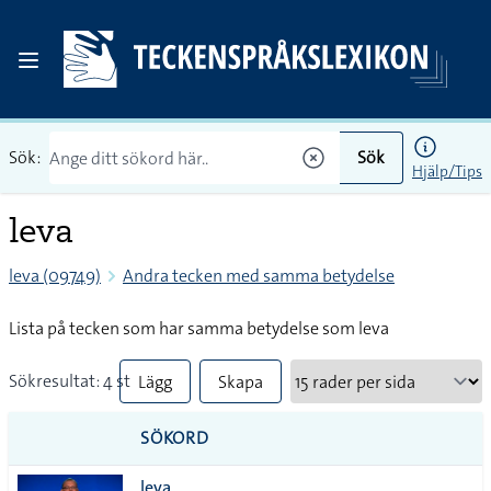
Sök:
Sök
Hjälp/Tips
leva
leva (09749)
Andra tecken med samma betydelse
Lista på tecken som har samma betydelse som leva
Sökresultat: 4 st
Lägg
Skapa
till
PDF
SÖKORD
alla i
leva