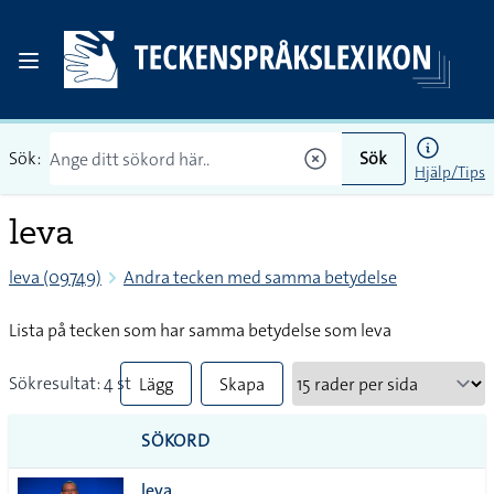
Sök:
Sök
Hjälp/Tips
leva
leva (09749)
Andra tecken med samma betydelse
Lista på tecken som har samma betydelse som leva
Sökresultat: 4 st
Lägg
Skapa
till
PDF
SÖKORD
alla i
leva