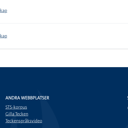
skap
skap
ANDRA WEBBPLATSER
STS-korpus
Gilla Tecken
Teckenspråksvideo