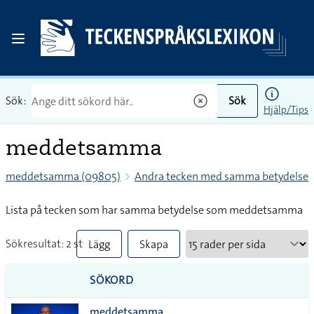
Sök:
Sök
Hjälp/Tips
meddetsamma
meddetsamma (09805)
Andra tecken med samma betydelse
Lista på tecken som har samma betydelse som meddetsamma
Sökresultat: 2 st
Lägg
Skapa
till
PDF
SÖKORD
alla i
meddetsamma