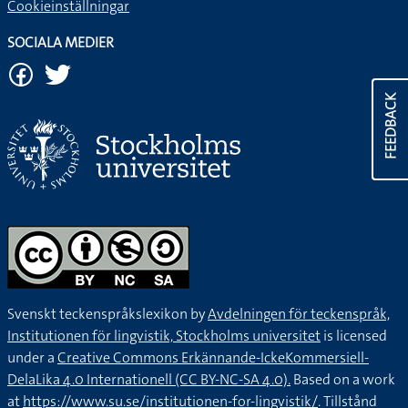
Cookieinställningar
SOCIALA MEDIER
FEEDBACK
Svenskt teckenspråkslexikon by
Avdelningen för teckenspråk,
Institutionen för lingvistik, Stockholms universitet
is licensed
under a
Creative Commons Erkännande-IckeKommersiell-
DelaLika 4.0 Internationell (CC BY-NC-SA 4.0).
Based on a work
at
https://www.su.se/institutionen-for-lingvistik/
. Tillstånd