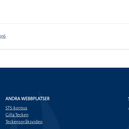
916
ANDRA WEBBPLATSER
STS-korpus
Gilla Tecken
Teckenspråksvideo