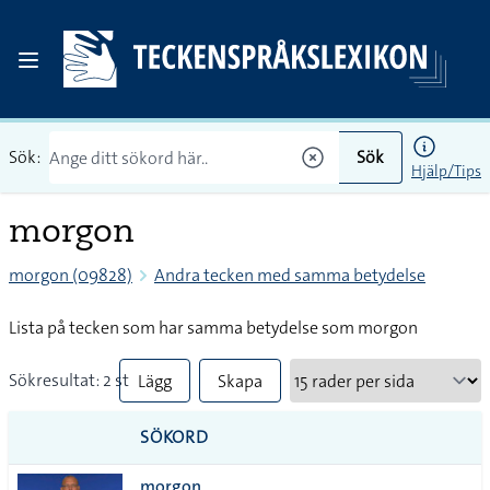
Sök:
Sök
Hjälp/Tips
morgon
morgon (09828)
Andra tecken med samma betydelse
Lista på tecken som har samma betydelse som morgon
Sökresultat: 2 st
Lägg
Skapa
till
PDF
SÖKORD
alla i
morgon