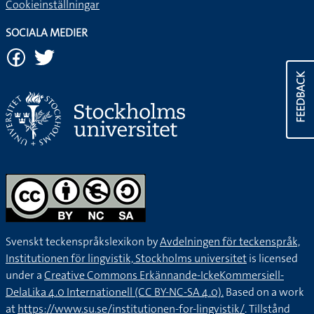
Cookieinställningar
SOCIALA MEDIER
FEEDBACK
Svenskt teckenspråkslexikon by
Avdelningen för teckenspråk,
Institutionen för lingvistik, Stockholms universitet
is licensed
under a
Creative Commons Erkännande-IckeKommersiell-
DelaLika 4.0 Internationell (CC BY-NC-SA 4.0).
Based on a work
at
https://www.su.se/institutionen-for-lingvistik/
. Tillstånd