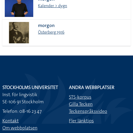
lista
Kalender > dygn
morgon
Österberg 1916
STOCKHOLMS UNIVERSITET
ANDRA WEBBPLATSER
Inst. för lingvistik
STS-korpus
SE-106 91 Stockholm
Gilla Tecken
Telefon: 08-16 23 47
Teckenspråksvideo
Kontakt
Fler länktips
Om webbplatsen