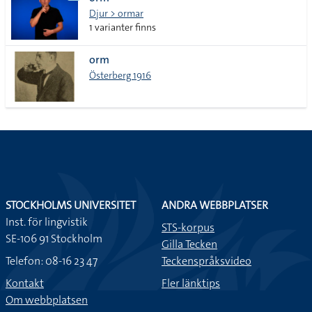
lista
Djur > ormar
1 varianter finns
orm
Österberg 1916
STOCKHOLMS UNIVERSITET
ANDRA WEBBPLATSER
Inst. för lingvistik
STS-korpus
SE-106 91 Stockholm
Gilla Tecken
Telefon: 08-16 23 47
Teckenspråksvideo
Kontakt
Fler länktips
Om webbplatsen