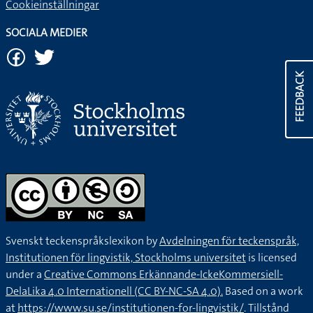
Cookieinställningar
SOCIALA MEDIER
FEEDBACK
Svenskt teckenspråkslexikon by
Avdelningen för teckenspråk,
Institutionen för lingvistik, Stockholms universitet
is licensed
under a
Creative Commons Erkännande-IckeKommersiell-
DelaLika 4.0 Internationell (CC BY-NC-SA 4.0).
Based on a work
at
https://www.su.se/institutionen-for-lingvistik/
. Tillstånd