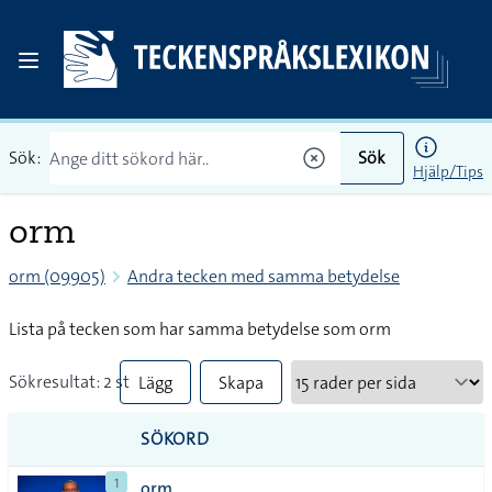
Sök:
Sök
Hjälp/Tips
orm
orm (09905)
Andra tecken med samma betydelse
Lista på tecken som har samma betydelse som orm
Sökresultat: 2 st
Lägg
Skapa
till
PDF
SÖKORD
alla i
1
orm