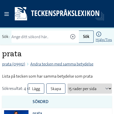
Sök:
Sök
Hjälp/Tips
prata
prata (09912)
Andra tecken med samma betydelse
Lista på tecken som har samma betydelse som prata
Sökresultat: 4 st
Lägg
Skapa
till
PDF
SÖKORD
alla i
prata