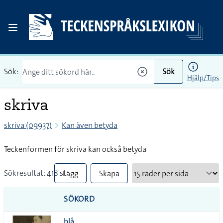
Sök:
Sök
Hjälp/Tips
skriva
skriva (09937)
Kan även betyda
Teckenformen för skriva kan också betyda
Sökresultat: 418 st
Lägg
Skapa
till
PDF
SÖKORD
alla i
blå