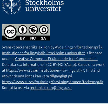
Svenskt teckenspråkslexikon by
Avdelningen för teckenspråk,
Institutionen för lingvistik, Stockholms universitet
is licensed
under a
Creative Commons Erkännande-IckeKommersiell-
DelaLika 4.0 Internationell (CC BY-NC-SA 4.0).
Based on a work
at
https://www.su.se/institutionen-for-lingvistik/
. Tillstånd
utöver denna licens kan vara tillgängligt på
https://www.su.se/forskning/forskningsämnen/teckenspråk
.
Kontakta oss via
teckenlexikon@ling.su.se
.