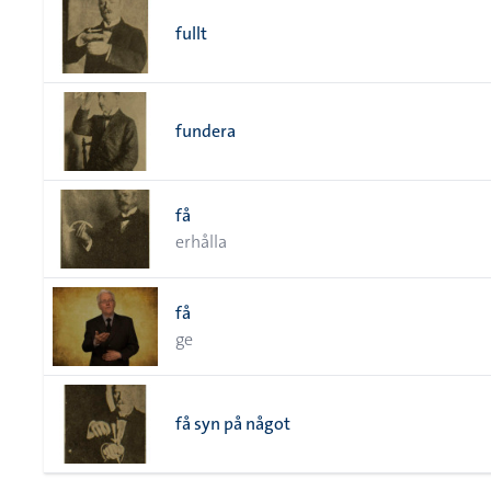
fullt
fundera
få
erhålla
få
ge
få syn på något