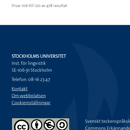
Visar
106
till
120
av
418
resultat
STOCKHOLMS UNIVERSITET
Inst. för lingvistik
SE-106 91 Stockholm
Telefon: 08-16 23 47
Kontakt
Om webbplatsen
Cookieinställningar
Svenskt teckenspråksl
Commons Erkännande-Ic