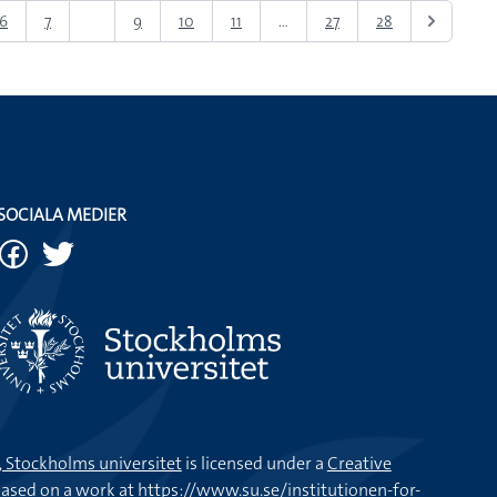
6
7
8
9
10
11
...
27
28
SOCIALA MEDIER
k, Stockholms universitet
is licensed under a
Creative
ased on a work at
https://www.su.se/institutionen-for-