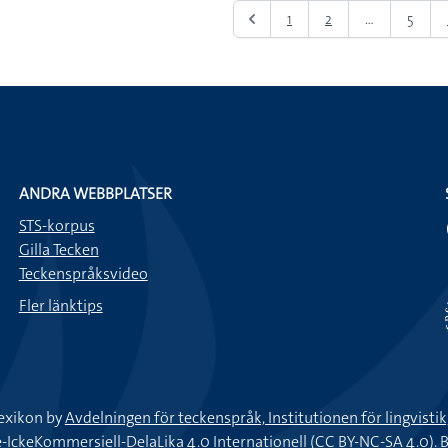
1
2
...
5
ANDRA WEBBPLATSER
STS-korpus
Gilla Tecken
Teckenspråksvideo
Fler länktips
exikon by
Avdelningen för teckenspråk, Institutionen för lingvisti
keKommersiell-DelaLika 4.0 Internationell (CC BY-NC-SA 4.0).
B