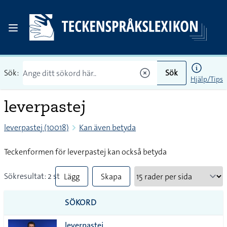
Sök:
Sök
Hjälp/Tips
leverpastej
leverpastej (10018)
Kan även betyda
Teckenformen för leverpastej kan också betyda
Sökresultat: 2 st
Lägg
Skapa
till
PDF
SÖKORD
alla i
leverpastej