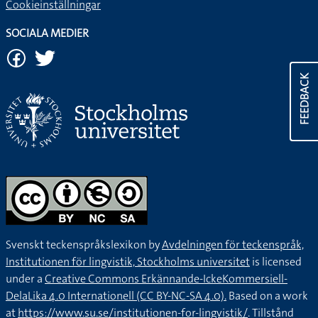
Cookieinställningar
SOCIALA MEDIER
FEEDBACK
Svenskt teckenspråkslexikon by
Avdelningen för teckenspråk,
Institutionen för lingvistik, Stockholms universitet
is licensed
under a
Creative Commons Erkännande-IckeKommersiell-
DelaLika 4.0 Internationell (CC BY-NC-SA 4.0).
Based on a work
at
https://www.su.se/institutionen-for-lingvistik/
. Tillstånd