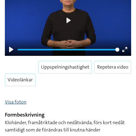
Play
Play
Enter
fulls
Uppspelningshastighet
Repetera video
Videolänkar
Visa foton
Formbeskrivning
Klohänder, framåtriktade och nedåtvända, förs kort nedåt
samtidigt som de förändras till knutna händer