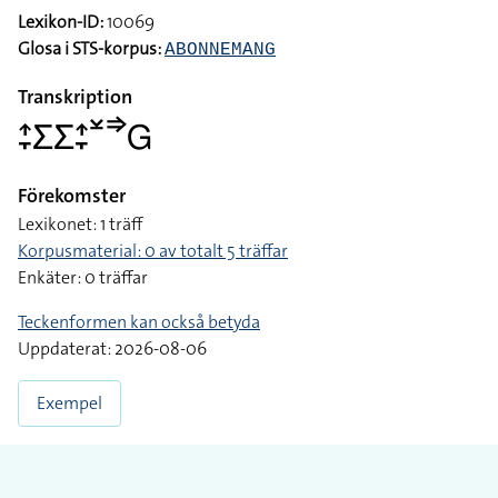
Lexikon-ID:
10069
Glosa i STS-korpus:
ABONNEMANG
Transkription
􌤴􌥙􌤥􌤥􌤴􌥙􌥸􌦆􌤦
Förekomster
Lexikonet: 1 träff
Korpusmaterial: 0 av totalt 5 träffar
Enkäter: 0 träffar
Teckenformen kan också betyda
Uppdaterat: 2026-08-06
Exempel