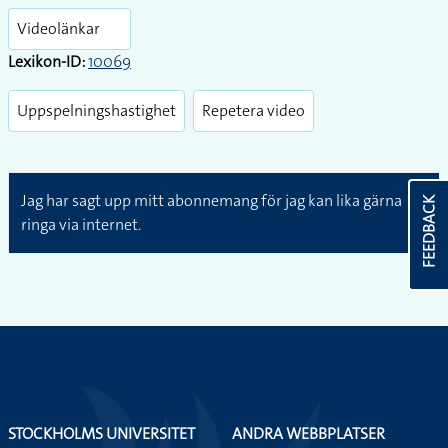
fullsc
Videolänkar
Lexikon-ID:
10069
Uppspelningshastighet
Repetera video
Jag har sagt upp mitt abonnemang för jag kan lika gärna
FEEDBACK
ringa via internet.
STOCKHOLMS UNIVERSITET
ANDRA WEBBPLATSER