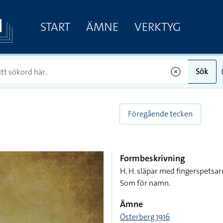
START
ÄMNE
VERKTYG
Sök
Föregående tecken
Formbeskrivning
H. H. släpar med fingerspetsarn
Som för namn.
Ämne
Österberg 1916