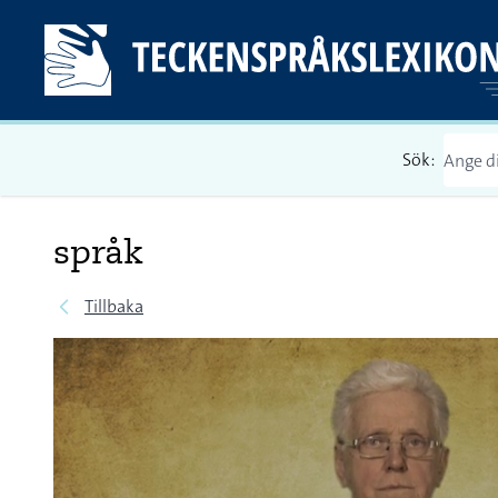
Sök:
språk
Tillbaka