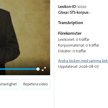
Lexikon-ID:
10120
Glosa i STS-korpus:
-
Transkription
Förekomster
Lexikonet: 0 träffar
Korpusmaterial: 0 träffar
Enkäter: 0 träffar
Andra tecken med samma bet
Uppdaterat: 2026-08-07
Enter
fullscreen
shastighet
Repetera video