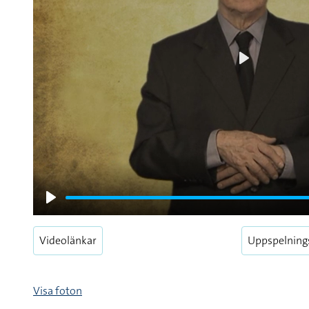
Play
Play
Videolänkar
Uppspelning
Visa foton