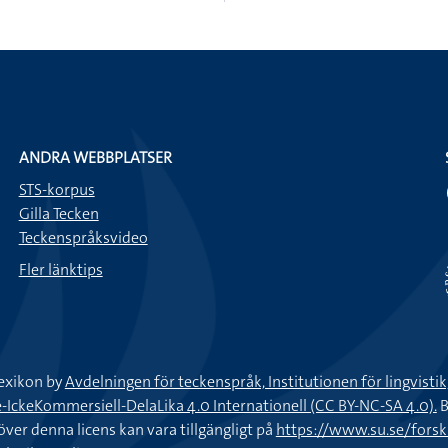
ANDRA WEBBPLATSER
STS-korpus
Gilla Tecken
Teckenspråksvideo
Fler länktips
exikon by
Avdelningen för teckenspråk, Institutionen för lingvisti
keKommersiell-DelaLika 4.0 Internationell (CC BY-NC-SA 4.0).
B
töver denna licens kan vara tillgängligt på
https://www.su.se/fors