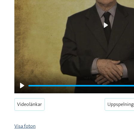
Play
Play
Videolänkar
Uppspelning
Visa foton