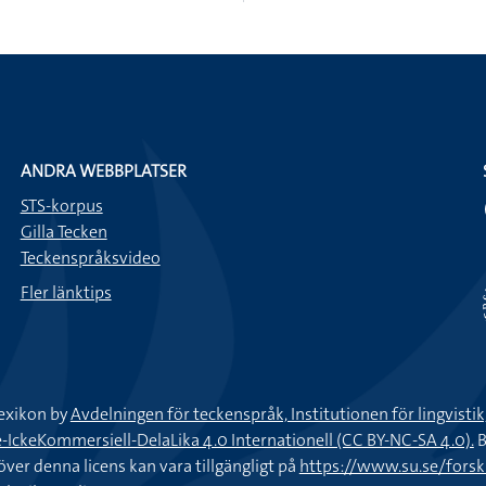
ANDRA WEBBPLATSER
STS-korpus
Gilla Tecken
Teckenspråksvideo
Fler länktips
exikon by
Avdelningen för teckenspråk, Institutionen för lingvisti
keKommersiell-DelaLika 4.0 Internationell (CC BY-NC-SA 4.0).
B
töver denna licens kan vara tillgängligt på
https://www.su.se/fors