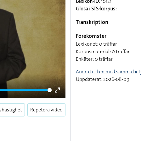
Lexikon-ID:
10121
Glosa i STS-korpus:
-
Transkription
Förekomster
Lexikonet: 0 träffar
Korpusmaterial: 0 träffar
Enkäter: 0 träffar
Andra tecken med samma bet
Uppdaterat: 2026-08-09
Enter
fullscreen
shastighet
Repetera video