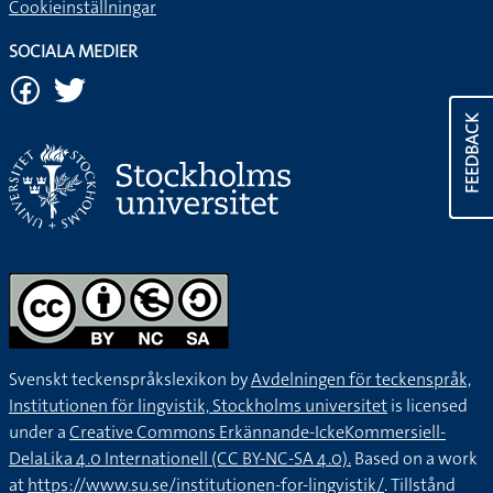
Cookieinställningar
SOCIALA MEDIER
FEEDBACK
Svenskt teckenspråkslexikon by
Avdelningen för teckenspråk,
Institutionen för lingvistik, Stockholms universitet
is licensed
under a
Creative Commons Erkännande-IckeKommersiell-
DelaLika 4.0 Internationell (CC BY-NC-SA 4.0).
Based on a work
at
https://www.su.se/institutionen-for-lingvistik/
. Tillstånd