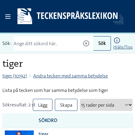
Sök:
Sök
Hjälp/Tips
tiger
tiger (10192)
Andra tecken med samma betydelse
Lista på tecken som har samma betydelse som tiger
Sökresultat: 2 st
Lägg
Skapa
till
PDF
SÖKORD
alla i
tiger