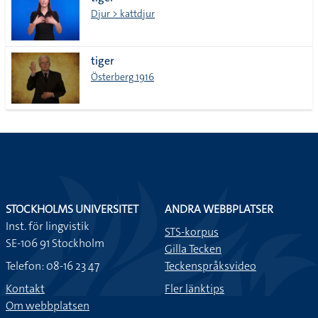
lista
Djur > kattdjur
tiger
Österberg 1916
STOCKHOLMS UNIVERSITET
ANDRA WEBBPLATSER
Inst. för lingvistik
STS-korpus
SE-106 91 Stockholm
Gilla Tecken
Telefon: 08-16 23 47
Teckenspråksvideo
Kontakt
Fler länktips
Om webbplatsen