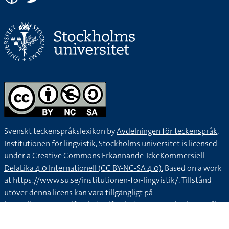
Svenskt teckenspråkslexikon by
Avdelningen för teckenspråk,
Institutionen för lingvistik, Stockholms universitet
is licensed
under a
Creative Commons Erkännande-IckeKommersiell-
DelaLika 4.0 Internationell (CC BY-NC-SA 4.0).
Based on a work
at
https://www.su.se/institutionen-for-lingvistik/
. Tillstånd
utöver denna licens kan vara tillgängligt på
https://www.su.se/forskning/forskningsämnen/teckenspråk
.
Kontakta oss via
teckenlexikon@ling.su.se
.