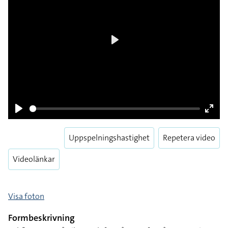
Play
Pause
Enter
Uppspelningshastighet
Repetera video
fulls
Videolänkar
Visa foton
Formbeskrivning