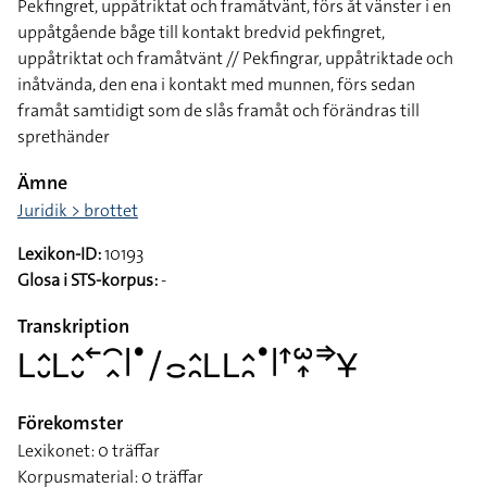
Pekfingret, uppåtriktat och framåtvänt, förs åt vänster i en
uppåtgående båge till kontakt bredvid pekfingret,
uppåtriktat och framåtvänt // Pekfingrar, uppåtriktade och
inåtvända, den ena i kontakt med munnen, förs sedan
framåt samtidigt som de slås framåt och förändras till
sprethänder
Ämne
Juridik > brottet
Lexikon-ID:
10193
Glosa i STS-korpus:
-
Transkription
􌥈􌤵􌤷􌥈􌤵􌤷􌥢􌥯􌥿􌥼􌤟􌥠􌤌􌤵􌥘􌥈􌥈􌤵􌥘􌤟􌥼􌦃􌥱􌥾􌦆􌥃
Förekomster
Lexikonet: 0 träffar
Korpusmaterial: 0 träffar