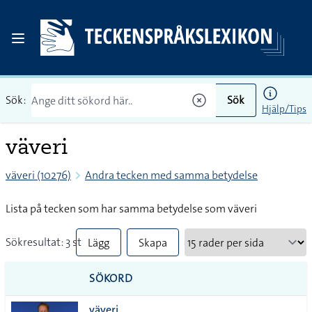
Sök:
Sök
Hjälp/Tips
väveri
väveri (10276)
Andra tecken med samma betydelse
Lista på tecken som har samma betydelse som väveri
Sökresultat: 3 st
Lägg
Skapa
till
PDF
SÖKORD
alla i
väveri