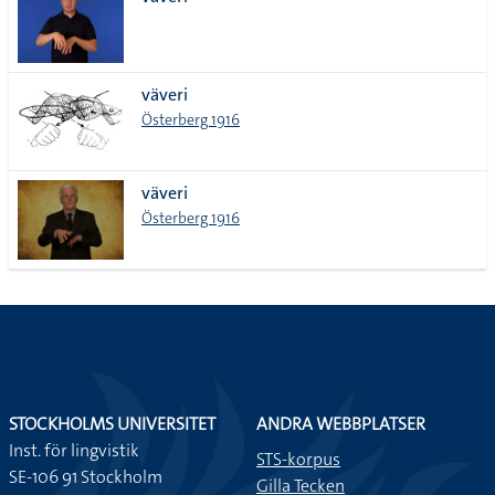
lista
väveri
Österberg 1916
väveri
Österberg 1916
STOCKHOLMS UNIVERSITET
ANDRA WEBBPLATSER
Inst. för lingvistik
STS-korpus
SE-106 91 Stockholm
Gilla Tecken