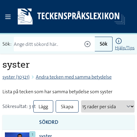
Sök:
Sök
Hjälp/Tips
syster
syster (10321)
Andra tecken med samma betydelse
Lista på tecken som har samma betydelse som syster
Sökresultat: 3 st
Lägg
Skapa
till
PDF
SÖKORD
alla i
1
syster