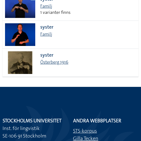
lista
Familj
1 varianter finns
syster
Familj
syster
Österberg 1916
STOCKHOLMS UNIVERSITET
ANDRA WEBBPLATSER
Inst. för lingvistik
STS-korpus
SE-106 91 Stockholm
Gilla Tecken