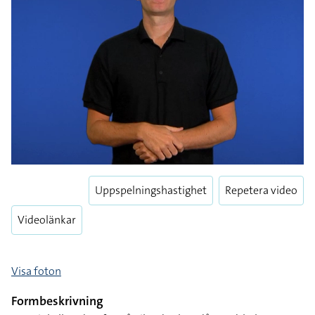
Play
Play
Enter
Uppspelningshastighet
Repetera video
fulls
Videolänkar
Visa foton
Formbeskrivning