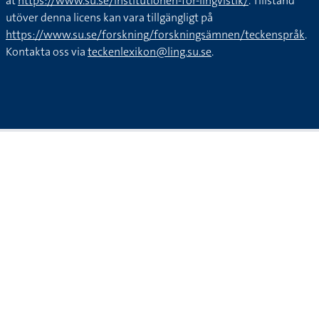
at
https://www.su.se/institutionen-for-lingvistik/
. Tillstånd
utöver denna licens kan vara tillgängligt på
https://www.su.se/forskning/forskningsämnen/teckenspråk
.
Kontakta oss via
teckenlexikon@ling.su.se
.