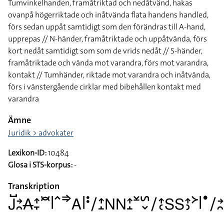
Tumvinkelhanden, framåtriktad och nedåtvänd, hakas
ovanpå högerriktade och inåtvända flata handens handled,
förs sedan uppåt samtidigt som den förändras till A-hand,
upprepas // N-händer, framåtriktade och uppåtvända, förs
kort nedåt samtidigt som som de vrids nedåt // S-händer,
framåtriktade och vända mot varandra, förs mot varandra,
kontakt // Tumhänder, riktade mot varandra och inåtvända,
förs i vänstergående cirklar med bibehållen kontakt med
varandra
Ämne
Juridik > advokater
Lexikon-ID:
10484
Glosa i STS-korpus:
-
Transkription
􌤢􌤹􌥔􌥘􌥄􌤴􌥙􌥫􌥼􌥦􌦆􌤤􌥼􌥻􌥠􌤴􌤸􌥌􌥌􌤴􌤸􌥸􌥲􌦀􌥠􌤴􌥗􌥅􌥅􌤴􌤶􌦅􌥼􌤟􌥠􌥔