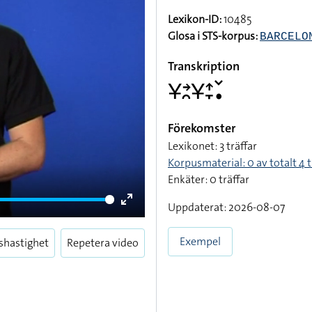
Lexikon-ID:
10485
Glosa i STS-korpus:
BARCELO
Transkription
􌥃􌥔􌥘􌥃􌤴􌥙􌥧􌥡
Förekomster
Lexikonet: 3 träffar
Korpusmaterial: 0 av totalt 4 t
Enkäter: 0 träffar
Uppdaterat: 2026-08-07
Enter
fullscreen
Exempel
shastighet
Repetera video