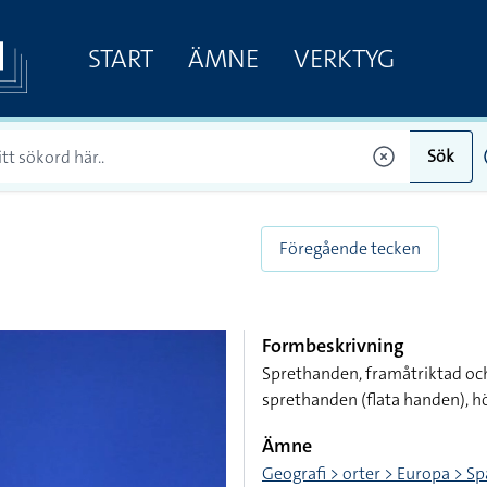
START
ÄMNE
VERKTYG
Sök
Föregående tecken
Formbeskrivning
Sprethanden, framåtriktad oc
sprethanden (flata handen), h
Ämne
Geografi > orter > Europa > S