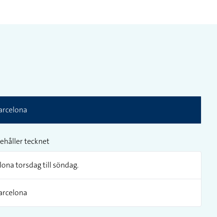
Barcelona
ehåller tecknet
elona torsdag till söndag.
Barcelona