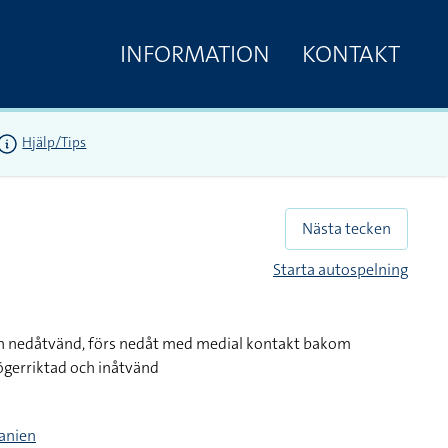
INFORMATION
KONTAKT
Hjälp/Tips
Nästa tecken
Starta autospelning
h nedåtvänd, förs nedåt med medial kontakt bakom
ögerriktad och inåtvänd
panien