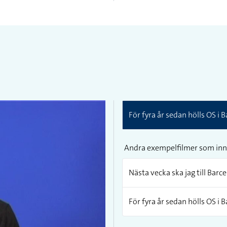
För fyra år sedan hölls OS i 
Andra exempelfilmer som inn
Nästa vecka ska jag till Barc
För fyra år sedan hölls OS i 