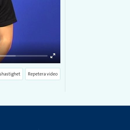
Enter
fullscreen
shastighet
Repetera video