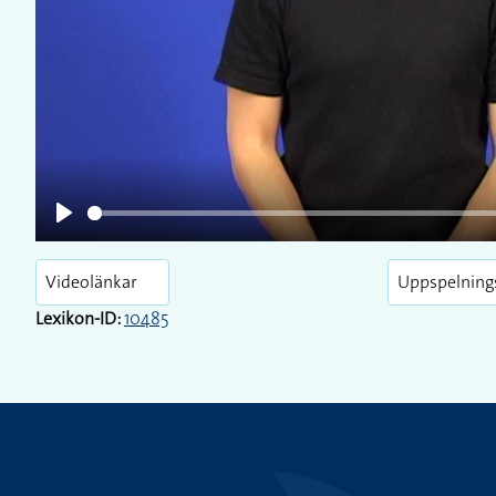
Play
Play
Videolänkar
Uppspelning
Lexikon-ID:
10485