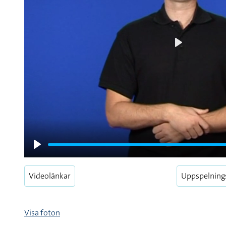
Play
Play
Videolänkar
Uppspelning
Visa foton