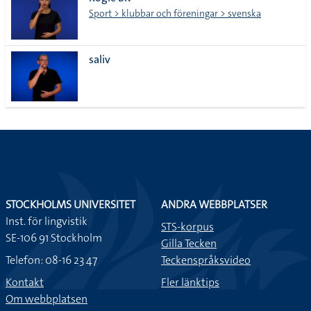
lista
Sport > klubbar och föreningar > svenska
saliv
STOCKHOLMS UNIVERSITET
ANDRA WEBBPLATSER
Inst. för lingvistik
STS-korpus
SE-106 91 Stockholm
Gilla Tecken
Telefon: 08-16 23 47
Teckenspråksvideo
Kontakt
Fler länktips
Om webbplatsen