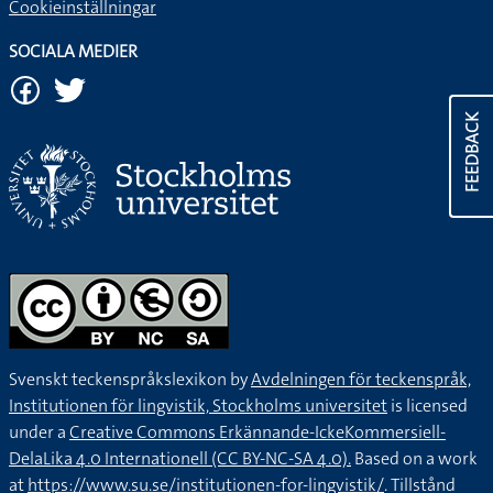
Cookieinställningar
SOCIALA MEDIER
FEEDBACK
Svenskt teckenspråkslexikon by
Avdelningen för teckenspråk,
Institutionen för lingvistik, Stockholms universitet
is licensed
under a
Creative Commons Erkännande-IckeKommersiell-
DelaLika 4.0 Internationell (CC BY-NC-SA 4.0).
Based on a work
at
https://www.su.se/institutionen-for-lingvistik/
. Tillstånd