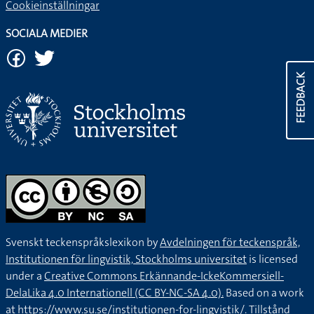
Cookieinställningar
SOCIALA MEDIER
FEEDBACK
Svenskt teckenspråkslexikon by
Avdelningen för teckenspråk,
Institutionen för lingvistik, Stockholms universitet
is licensed
under a
Creative Commons Erkännande-IckeKommersiell-
DelaLika 4.0 Internationell (CC BY-NC-SA 4.0).
Based on a work
at
https://www.su.se/institutionen-for-lingvistik/
. Tillstånd