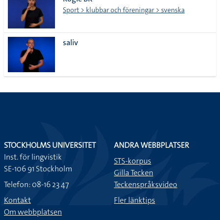
lista
Sport > klubbar och föreningar > svenska
saliv
STOCKHOLMS UNIVERSITET
ANDRA WEBBPLATSER
Inst. för lingvistik
STS-korpus
SE-106 91 Stockholm
Gilla Tecken
Telefon: 08-16 23 47
Teckenspråksvideo
Kontakt
Fler länktips
Om webbplatsen