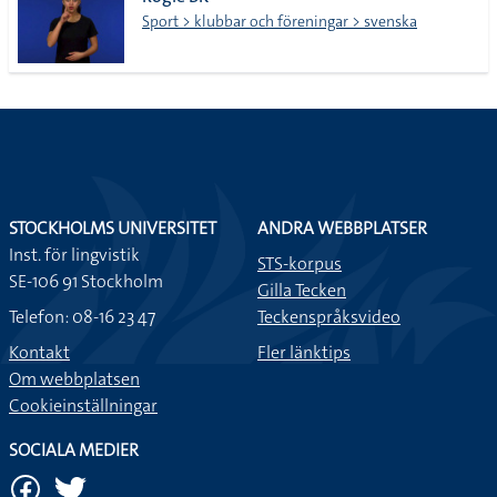
lista
Sport > klubbar och föreningar > svenska
STOCKHOLMS UNIVERSITET
ANDRA WEBBPLATSER
Inst. för lingvistik
STS-korpus
SE-106 91 Stockholm
Gilla Tecken
Telefon: 08-16 23 47
Teckenspråksvideo
Kontakt
Fler länktips
Om webbplatsen
Cookieinställningar
SOCIALA MEDIER