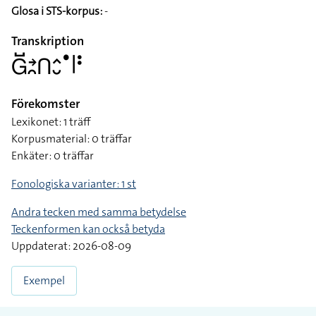
Glosa i STS-korpus:
-
Transkription
􌤦􌤹􌥔􌥘􌤽􌤵􌤷􌤟􌥼􌥻
Förekomster
Lexikonet: 1 träff
Korpusmaterial: 0 träffar
Enkäter: 0 träffar
Fonologiska varianter: 1 st
Andra tecken med samma betydelse
Teckenformen kan också betyda
Uppdaterat: 2026-08-09
Exempel