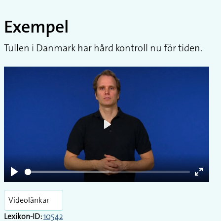
Exempel
Tullen i Danmark har hård kontroll nu för tiden.
Play
Play
Enter
fullsc
Videolänkar
Lexikon-ID:
10542