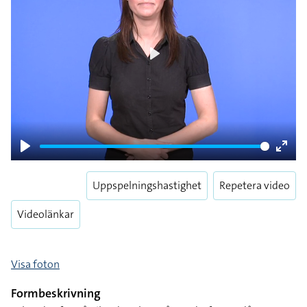
Play
Play
Enter
fulls
Uppspelningshastighet
Repetera video
Videolänkar
Visa foton
Formbeskrivning