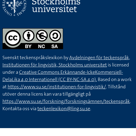
Svenskt teckenspråkslexikon by
Avdelningen för teckenspråk,
Institutionen för lingvistik, Stockholms universitet
is licensed
under a
Creative Commons Erkännande-IckeKommersiell-
DelaLika 4.0 Internationell (CC BY-NC-SA 4.0).
Based on a work
at
https://www.su.se/institutionen-for-lingvistik/
. Tillstånd
utöver denna licens kan vara tillgängligt på
https://www.su.se/forskning/forskningsämnen/teckenspråk
.
Kontakta oss via
teckenlexikon@ling.su.se
.