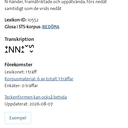
N-händer, framåtriktade och uppåtvända, förs nedåt
samtidigt som de vrids nedåt
Lexikon-ID:
10552
Glosa i STS-korpus:
BEDÖMA
Transkription
􌤴􌤸􌥌􌥌􌤴􌤸􌥧􌥲􌦀
Förekomster
Lexikonet: 1 träff
Korpusmaterial: 6 av totalt 7 träffar
Enkäter: 0 träffar
Teckenformen kan också betyda
Uppdaterat: 2026-08-07
Exempel