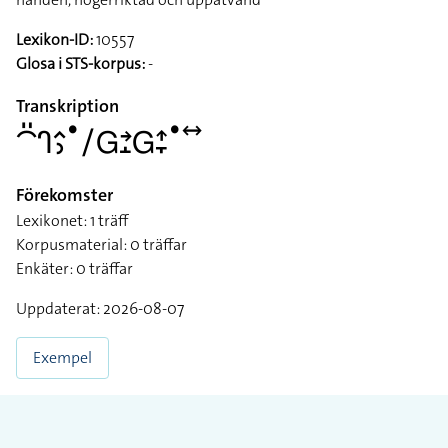
Lexikon-ID:
10557
Glosa i STS-korpus:
-
Transkription
􌤃􌤺􌤪􌤵􌤶􌤟􌥠􌤦􌥔􌤸􌤦􌤴􌥙􌤟􌥤
Förekomster
Lexikonet: 1 träff
Korpusmaterial: 0 träffar
Enkäter: 0 träffar
Uppdaterat: 2026-08-07
Exempel