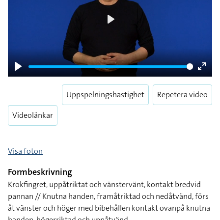
Play
Play
Enter
fulls
Uppspelningshastighet
Repetera video
Videolänkar
Visa foton
Formbeskrivning
Krokfingret, uppåtriktat och vänstervänt, kontakt bredvid
pannan // Knutna handen, framåtriktad och nedåtvänd, förs
åt vänster och höger med bibehållen kontakt ovanpå knutna
handen, högerriktad och uppåtvänd