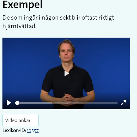
Exempel
De som ingår i någon sekt blir oftast riktigt
hjärntvättad.
Play
Play
Enter
fullsc
Videolänkar
Lexikon-ID:
10557