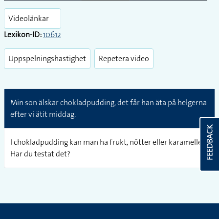
Play
Enter
fullsc
Videolänkar
Lexikon-ID:
10612
Uppspelningshastighet
Repetera video
Min son älskar chokladpudding, det får han äta på helgerna
efter vi ätit middag.
FEEDBACK
I chokladpudding kan man ha frukt, nötter eller karameller.
Har du testat det?