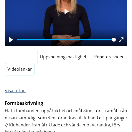
Play
Play
Enter
fulls
Uppspelningshastighet
Repetera video
Videolänkar
Visa foton
Formbeskrivning
Flata tumhanden, uppåtriktad och inåtvänd, förs framåt från
näsan samtidigt som den förändras till A-hand ett par gånger
// Klohänder, framåtriktade och vända mot varandra, förs
kort åt vänster och höger