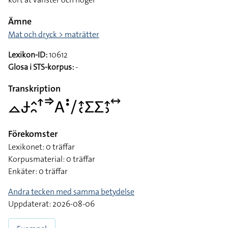
Ämne
Mat och dryck > maträtter
Lexikon-ID:
10612
Glosa i STS-korpus:
-
Transkription
􌤼􌥂􌤵􌥘􌦃􌦆􌤤􌥻􌥠􌤴􌥗􌤥􌤥􌤴􌤶􌥤
Förekomster
Lexikonet: 0 träffar
Korpusmaterial: 0 träffar
Enkäter: 0 träffar
Andra tecken med samma betydelse
Uppdaterat: 2026-08-06