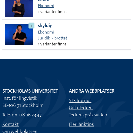
lista
Ekonomi
1 varianter finns
skyldig
1
Ekonomi
Juridik > brottet
1 varianter finns
STOCKHOLMS UNIVERSITET
ANDRA WEBBPLATSER
Inst. för lingvistik
STS-korpus
SE-106 91 Stockholm
Gilla Tecken
Telefon: 08-16 23 47
Teckenspråksvideo
Kontakt
Fler länktips
Om webbplatsen