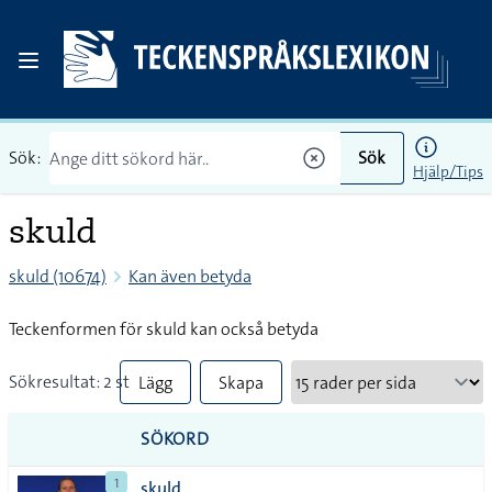
Sök:
Sök
Hjälp/Tips
skuld
skuld (10674)
Kan även betyda
Teckenformen för skuld kan också betyda
Sökresultat: 2 st
Lägg
Skapa
till
PDF
SÖKORD
alla i
1
skuld