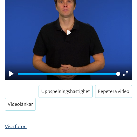
Play
Play
Enter
fulls
Uppspelningshastighet
Repetera video
Videolänkar
Visa foton