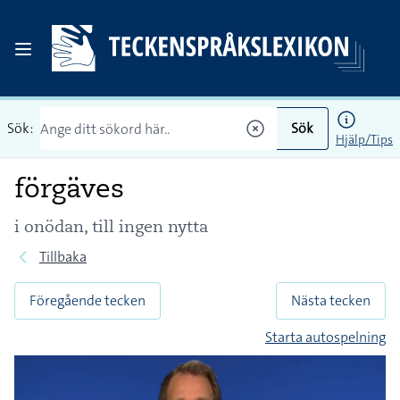
Sök:
Sök
Hjälp/Tips
förgäves
i onödan, till ingen nytta
Tillbaka
Föregående tecken
Nästa tecken
Starta autospelning