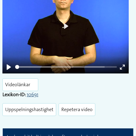
Play
Play
Enter
fullsc
Videolänkar
Lexikon-ID:
10691
Uppspelningshastighet
Repetera video