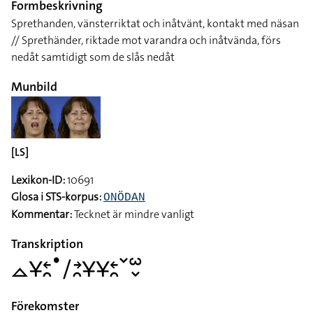
Formbeskrivning
Sprethanden, vänsterriktat och inåtvänt, kontakt med näsan
// Sprethänder, riktade mot varandra och inåtvända, förs
nedåt samtidigt som de slås nedåt
Munbild
[LS]
Lexikon-ID:
10691
Glosa i STS-korpus:
ONÖDAN
Kommentar:
Tecknet är mindre vanligt
Transkription
􌤼􌥃􌥓􌥘􌤟􌥠􌥔􌥘􌥃􌥃􌥓􌥘􌥧􌥱􌦀
Förekomster