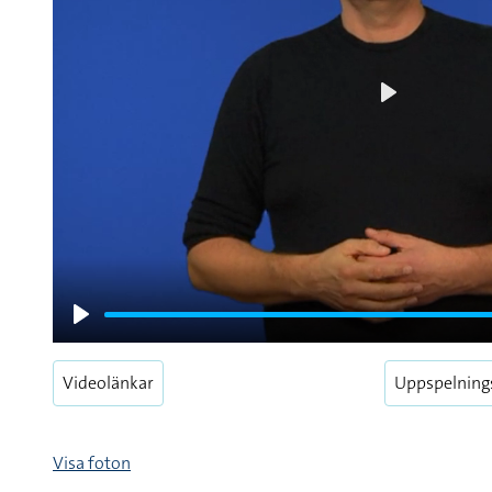
Play
Play
Videolänkar
Uppspelning
Visa foton