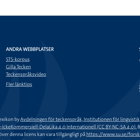
ANDRA WEBBPLATSER
STS-korpus
Gilla Tecken
Teckenspråksvideo
Fler länktips
exikon by
Avdelningen för teckenspråk, Institutionen för lingvisti
keKommersiell-DelaLika 4.0 Internationell (CC BY-NC-SA 4.0).
B
töver denna licens kan vara tillgängligt på
https://www.su.se/fors