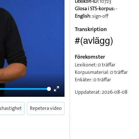
Lexikon-ID:
10723
Glosa i STS-korpus:
-
English:
sign-off
Transkription
#(avlägg)
Förekomster
Lexikonet: 0 träffar
Korpusmaterial: 0 träffar
Enkäter: 0 träffar
Uppdaterat: 2026-08-08
Enter
fullscreen
shastighet
Repetera video