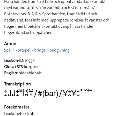
Flata händer, framåtriktade och uppåtvända, korskontakt
med varandra, förs från varandra och slås framåt //
Bokstaveras: B-A-R // Sprethanden, framåtriktad och
nedåtvänd, förs inåt med upprepade rörelser åt vänster och
höger med bibehållen kontakt ovanpå flata handen,
högerriktad och uppåtvänd
Ämne
Spel > kortspel > bridge > budgivning
Lexikon-ID:
10738
Glosa i STS-korpus:
-
English:
biddable suit
Transkription
􌤴􌤸􌤢􌤢􌤴􌤸􌦎􌥼􌥹􌦉􌥱􌥾􌥠#(bar)􌥠􌥃􌥔􌥘􌥃􌤵􌤷􌤟􌥧􌥤
Förekomster
Lexikonet: 0 träffar