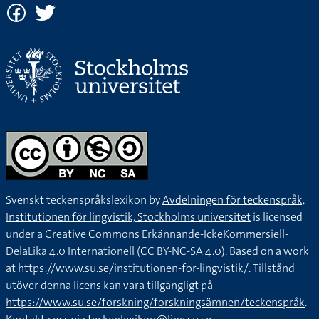
Svenskt teckenspråkslexikon by
Avdelningen för teckenspråk,
Institutionen för lingvistik, Stockholms universitet
is licensed
under a
Creative Commons Erkännande-IckeKommersiell-
DelaLika 4.0 Internationell (CC BY-NC-SA 4.0).
Based on a work
at
https://www.su.se/institutionen-for-lingvistik/
. Tillstånd
utöver denna licens kan vara tillgängligt på
https://www.su.se/forskning/forskningsämnen/teckenspråk
.