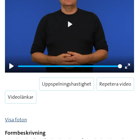
Play
Play
Enter
fulls
Uppspelningshastighet
Repetera video
Videolänkar
Visa foton
Formbeskrivning