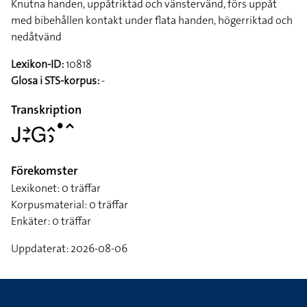
Knutna handen, uppåtriktad och vänstervänd, förs uppåt
med bibehållen kontakt under flata handen, högerriktad och
nedåtvänd
Lexikon-ID:
10818
Glosa i STS-korpus:
-
Transkription
􌤢􌥔􌥙􌤦􌤵􌤶􌤟􌥦
Förekomster
Lexikonet: 0 träffar
Korpusmaterial: 0 träffar
Enkäter: 0 träffar
Uppdaterat: 2026-08-06