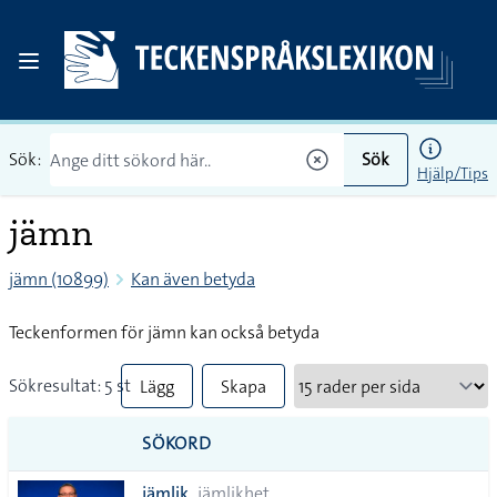
Sök:
Sök
Hjälp/Tips
jämn
jämn (10899)
Kan även betyda
Teckenformen för jämn kan också betyda
Sökresultat: 5 st
Lägg
Skapa
till
PDF
SÖKORD
alla i
jämlik
jämlikhet