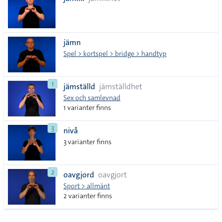
lista
jämn
Spel > kortspel > bridge > handtyp
1
jämställd
jämställdhet
Sex och samlevnad
1 varianter finns
3
nivå
3 varianter finns
2
oavgjord
oavgjort
Sport > allmänt
2 varianter finns