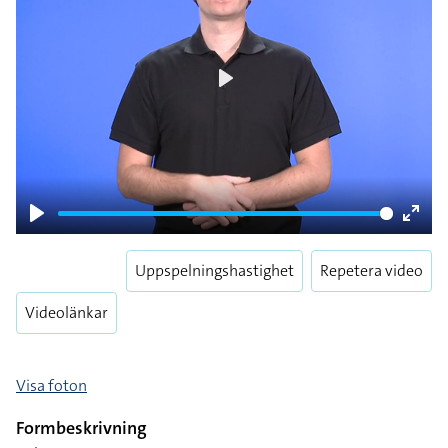
Play
Play
Enter
fulls
Uppspelningshastighet
Repetera video
Videolänkar
Visa foton
Formbeskrivning