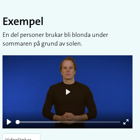
Exempel
En del personer brukar bli blonda under
sommaren på grund av solen.
Play
Play
Enter
fullsc
Videolänkar