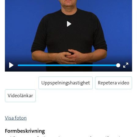
Play
Play
Enter
fulls
Uppspelningshastighet
Repetera video
Videolänkar
Visa foton
Formbeskrivning