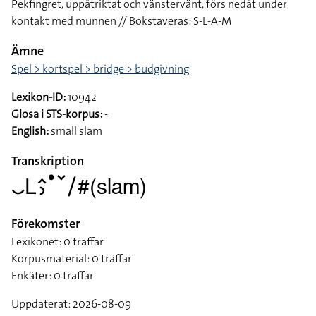
Pekfingret, uppåtriktat och vänstervänt, förs nedåt under
kontakt med munnen // Bokstaveras: S-L-A-M
Ämne
Spel > kortspel > bridge > budgivning
Lexikon-ID:
10942
Glosa i STS-korpus:
-
English:
small slam
Transkription
􌤛􌥈􌤵􌤶􌤟􌥧􌥠#(slam)
Förekomster
Lexikonet: 0 träffar
Korpusmaterial: 0 träffar
Enkäter: 0 träffar
Uppdaterat: 2026-08-09