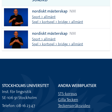
alla i
nordiskt mästerskap
NM
lista
Sport > allmänt
Spel > kortspel > bridge > allmänt
nordiskt mästerskap
NM
Sport > allmänt
Spel > kortspel > bridge > allmänt
STOCKHOLMS UNIVERSITET
ANDRA WEBBPLATSER
Inst. för lingvistik
STS-korpus
SE-106 91 Stockholm
Gilla Tecken
Telefon: 08-16 23 47
Teckenspråksvideo