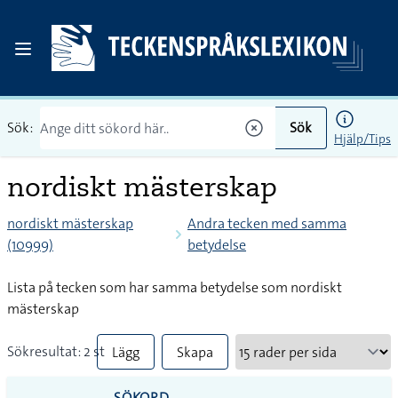
Sök:
Sök
Hjälp/Tips
nordiskt mästerskap
nordiskt mästerskap
Andra tecken med samma
(10999)
betydelse
Lista på tecken som har samma betydelse som nordiskt
mästerskap
Sökresultat: 2 st
Lägg
Skapa
till
PDF
SÖKORD