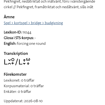
Pekfingret, nedåtriktat och inåtvänt, förs i vänstergående
cirkel // Pekfingret, framåtriktat och nedåtvänt, slås inåt
Ämne
Spel > kortspel > bridge > budgivning
Lexikon-ID:
11044
Glosa i STS-korpus:
-
English:
forcing one round
Transkription
􌥈􌥖􌥘􌥰􌦈􌥠􌥈􌤴􌥙􌥱􌦊
Förekomster
Lexikonet: 0 träffar
Korpusmaterial: 0 träffar
Enkäter: 0 träffar
Uppdaterat: 2026-08-10