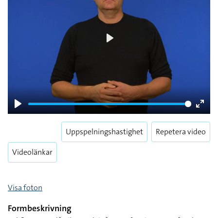
Play
Play
Enter
fulls
Uppspelningshastighet
Repetera video
Videolänkar
Visa foton
Formbeskrivning