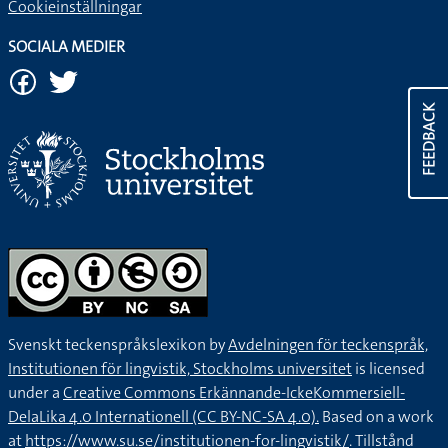
Cookieinställningar
SOCIALA MEDIER
FEEDBACK
Svenskt teckenspråkslexikon by
Avdelningen för teckenspråk,
Institutionen för lingvistik, Stockholms universitet
is licensed
under a
Creative Commons Erkännande-IckeKommersiell-
DelaLika 4.0 Internationell (CC BY-NC-SA 4.0).
Based on a work
at
https://www.su.se/institutionen-for-lingvistik/
. Tillstånd