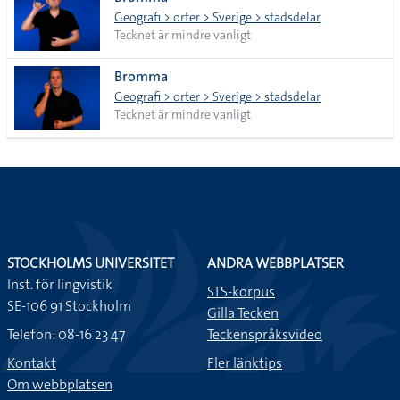
lista
Geografi > orter > Sverige > stadsdelar
Tecknet är mindre vanligt
Bromma
Geografi > orter > Sverige > stadsdelar
Tecknet är mindre vanligt
STOCKHOLMS UNIVERSITET
ANDRA WEBBPLATSER
Inst. för lingvistik
STS-korpus
SE-106 91 Stockholm
Gilla Tecken
Telefon: 08-16 23 47
Teckenspråksvideo
Kontakt
Fler länktips
Om webbplatsen