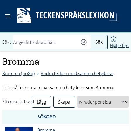
Sök:
Sök
Hjälp/Tips
Bromma
Bromma (11084)
Andra tecken med samma betydelse
Lista på tecken som har samma betydelse som Bromma
Sökresultat: 2 st
Lägg
Skapa
till
PDF
SÖKORD
alla i
Bromma